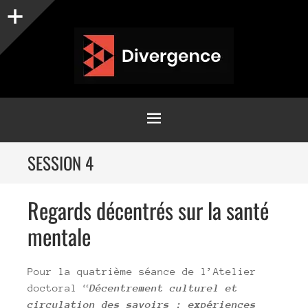
Sidebar
MENU
SKIP
SESSION 4
TO
CONTENT
Regards décentrés sur la santé
mentale
Pour la quatrième séance de l’Atelier
doctoral “
Décentrement culturel et
circulation des savoirs : expériences